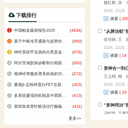
魏红辉, 张 滢
2026, 22(3):
下载排行
摘要
(
20
1
中国帕金森病报告2025
(
4834
)
“从脾治郁
徐培丽, 王 
2
基于中枢传导通路与姿势控制理论的神经调控诊疗技术的基本原理及临床应用
(
900
)
2026, 22(3):
3
神经系统罕见病的分类及诊治进展
(
676
)
摘要
(
14
4
阿尔茨海默病诊断和分期新标准：生物标志物引领的精准医疗时代
(
650
)
形神合一到
5
视神经脊髓炎谱系疾病的功能障碍及康复治疗进展
(
572
)
王义楷, 顾 娟
2026, 22(3):
6
重视β-淀粉样蛋白PET在新时代阿尔茨海默病诊疗中的价值
(
453
)
摘要
(
20
7
多系统萎缩的机制及中西医诊疗进展
(
413
)
“形神同治
8
柴胡加龙骨牡蛎汤治疗癫痫的研究进展
(
411
)
冯忻悦, 王建
更多>>
2026, 22(3):