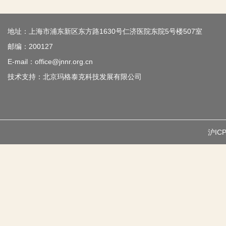
摘要
(
43
地址：上海市浦东新区东方路1630号仁济医院东院5号楼507室
病例报告
邮编：200127
中西医结合
E-mail：office@jnnr.org.cn
江叶昊, 顾 
技术支持：
北京玛格泰克科技发展有限公司
2026, 22(3):
摘要
(
38
原创研究
沪ICP
针刺对睡眠
胡 楠, 陈植
2026, 22(3):
摘要
(
60
综述