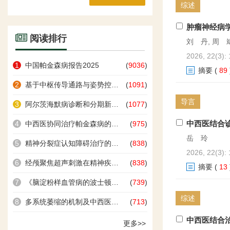
综述
肿瘤神经病
阅读排行
刘 丹, 周 
2026, 22(3):
1
中国帕金森病报告2025
(
9036
)
摘要
(
89
2
基于中枢传导通路与姿势控制理论的神经调控诊疗技术的基本原理及临床应用
(
1091
)
导言
3
阿尔茨海默病诊断和分期新标准：生物标志物引领的精准医疗时代
(
1077
)
中西医结合
4
中西医协同治疗帕金森病的优势与展望
(
975
)
岳 玲
5
精神分裂症认知障碍治疗的研究进展
(
838
)
2026, 22(3):
6
经颅聚焦超声刺激在精神疾病临床治疗中的应用进展
(
838
)
摘要
(
13
7
《脑淀粉样血管病的波士顿标准2.0》解读
(
739
)
综述
8
多系统萎缩的机制及中西医诊疗进展
(
713
)
中西医结合
更多>>